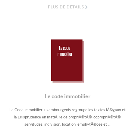
PLUS DE DÉTAILS
Le code
immobilier
Le code immobilier
Le Code immobilier luxembourgeois regroupe les textes lÃ©gaux et
la jurisprudence en matiÃ¨re de propriÃ©tÃ©, copropriÃ©tÃ©,
servitudes, indivision, location, emphytÃ©ose et ...