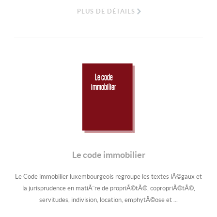
PLUS DE DÉTAILS
Le code
immobilier
Le code immobilier
Le Code immobilier luxembourgeois regroupe les textes lÃ©gaux et
la jurisprudence en matiÃ¨re de propriÃ©tÃ©, copropriÃ©tÃ©,
servitudes, indivision, location, emphytÃ©ose et ...