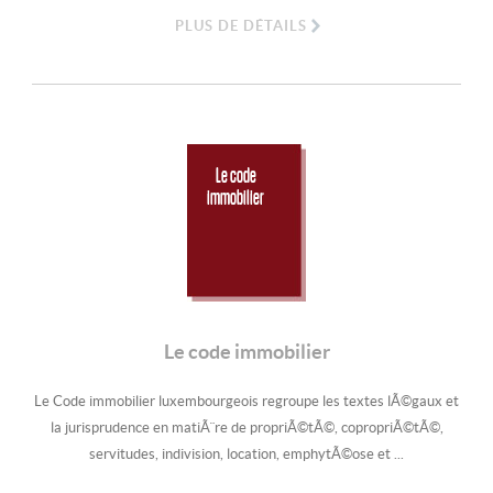
PLUS DE DÉTAILS
Le code
immobilier
Le code immobilier
Le Code immobilier luxembourgeois regroupe les textes lÃ©gaux et
la jurisprudence en matiÃ¨re de propriÃ©tÃ©, copropriÃ©tÃ©,
servitudes, indivision, location, emphytÃ©ose et ...