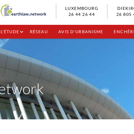
LUXEMBOURG
DIEKI
26 44 26 44
26 805 
L'ÉTUDE
RÉSEAU
AVIS D'URBANISME
ENCHÈR
etwork