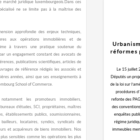
 le marché juridique luxembourgeois.Dans ces
spécialisé ne se limite pas à la maîtrise des
ension approfondie des enjeux techniques,
pres aux opérations immobilières et de
Urbanism
prime à travers une pratique soutenue du
réformes 
i par un engagement constant des avocats de
érences, publications scientifiques, articles de
ouvrages de référence rédigés les associés et
Le 15 juille
nières années, ainsi que ses enseignements à
Députés un proje
uxembourg School of Commerce.
de la loi sur l’
procédures d’
 notamment les promoteurs immobiliers,
refonte des PAG
 bureaux d’études, SCI, propriétaires, maîtres
des conventions
s, établissements publics, soumissionnaires,
enquêtes publi
 bailleurs, locataires, syndics, syndicats de
régime juridiq
deurs et acquéreurs de biens immobiliers. Nos
immeubles menaç
s plus sensibles comme les opérations les plus