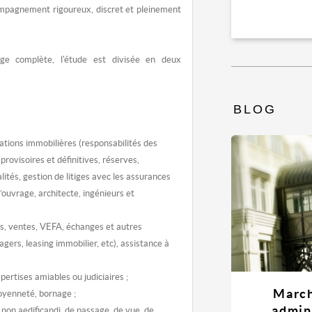
ompagnement rigoureux, discret et pleinement
ge complète, l'étude est divisée en deux
BLOG
ations immobilières (responsabilités des
provisoires et définitives, réserves,
lités, gestion de litiges avec les assurances
’ouvrage, architecte, ingénieurs et
s, ventes, VEFA, échanges et autres
agers, leasing immobilier, etc), assistance à
pertises amiables ou judiciaires ;
March
oyenneté, bornage ;
admin
 non aedificandi, de passage, de vue, de