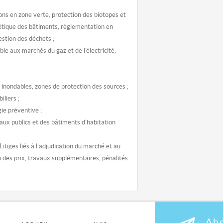
ons en zone verte, protection des biotopes et
étique des bâtiments, règlementation en
gestion des déchets ;
able aux marchés du gaz et de l'électricité,
s inondables, zones de protection des sources ;
iliers ;
gie préventive ;
 aux publics et des bâtiments d'habitation
itiges liés à l'adjudication du marché et au
on des prix, travaux supplémentaires, pénalités
Abo