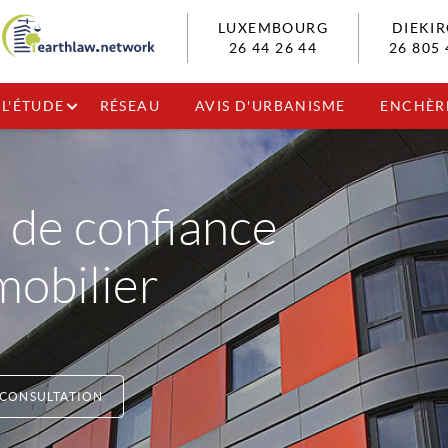
LUXEMBOURG
DIEKI
26 44 26 44
26 805 
L'ÉTUDE
RÉSEAU
AVIS D'URBANISME
ENCHÈR
 de confiance
mobilier
 CONSULTATION