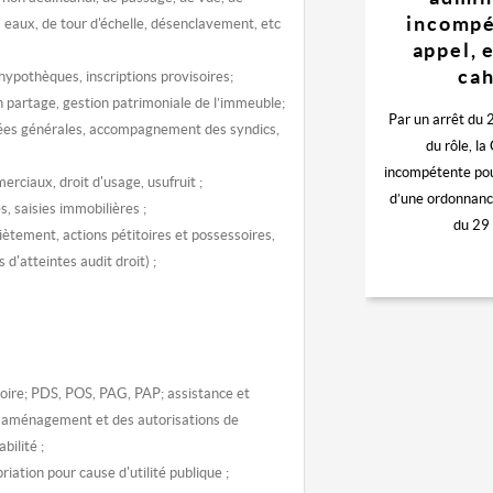
incompé
 eaux, de tour d'échelle, désenclavement, etc
appel, 
cah
 hypothèques, inscriptions provisoires;
 en partage, gestion patrimoniale de l’immeuble;
Par un arrêt du 
lées générales, accompagnement des syndics,
du rôle, la
incompétente pour
rciaux, droit d'usage, usufruit ;
d’une ordonnance
, saisies immobilières ;
du 29 
iètement, actions pétitoires et possessoires,
'atteintes audit droit) ;
ire; PDS, POS, PAG, PAP; assistance et
d'aménagement et des autorisations de
bilité ;
iation pour cause d'utilité publique ;