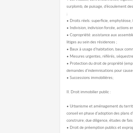
surplomb, de puisage, d'écoulement des
;
• Droits réels: superficie, emphytéose,
• Indivision, indivision forcée, actions
• Copropriété: assistance aux assemb
litiges au sein des résidences ;
• Baux à usage d'habitation, baux comme
• Mesures urgentes, référés, séquestres
• Protection du droit de propriété (emp
demandes d'indemnisations pour causes d
• Successions immobilières;
II. Droit immobilier public :
• Urbanisme et aménagement du territo
conseil en phase d'adoption des plans 
construire; due diligence, études de faisa
• Droit de préemption publics et expropr