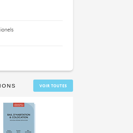
ionels
IONS
VOIR TOUTES