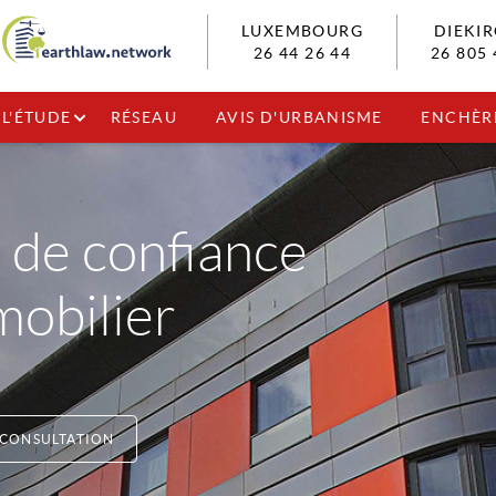
LUXEMBOURG
DIEKI
26 44 26 44
26 805 
L'ÉTUDE
RÉSEAU
AVIS D'URBANISME
ENCHÈR
 de confiance
mobilier
 CONSULTATION