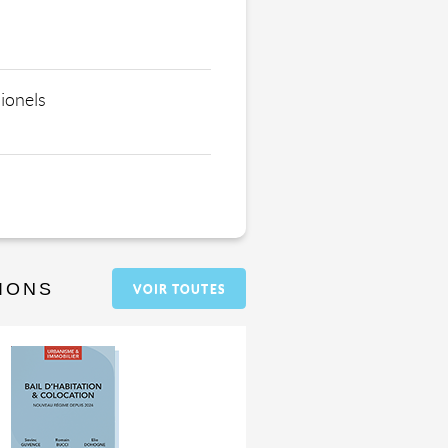
ionels
IONS
VOIR TOUTES