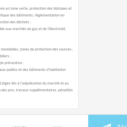
ons en zone verte, protection des biotopes et
étique des bâtiments, règlementation en
gestion des déchets ;
able aux marchés du gaz et de l'électricité,
s inondables, zones de protection des sources ;
iliers ;
gie préventive ;
 aux publics et des bâtiments d'habitation
itiges liés à l'adjudication du marché et au
on des prix, travaux supplémentaires, pénalités
Abo