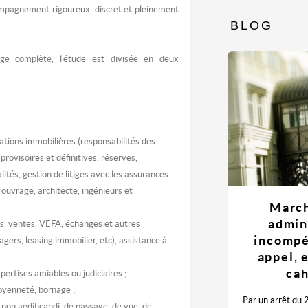
ompagnement rigoureux, discret et pleinement
BLOG
ge complète, l'étude est divisée en deux
ations immobilières (responsabilités des
provisoires et définitives, réserves,
lités, gestion de litiges avec les assurances
’ouvrage, architecte, ingénieurs et
March
admin
s, ventes, VEFA, échanges et autres
incompé
agers, leasing immobilier, etc), assistance à
appel, 
cah
pertises amiables ou judiciaires ;
oyenneté, bornage ;
Par un arrêt du 
 non aedificandi, de passage, de vue, de