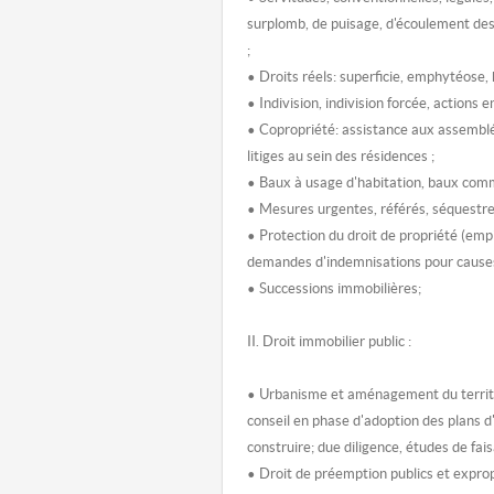
surplomb, de puisage, d'écoulement des
;
• Droits réels: superficie, emphytéose,
• Indivision, indivision forcée, actions
• Copropriété: assistance aux assemb
litiges au sein des résidences ;
• Baux à usage d'habitation, baux comme
• Mesures urgentes, référés, séquestres
• Protection du droit de propriété (emp
demandes d'indemnisations pour causes d
• Successions immobilières;
II. Droit immobilier public :
• Urbanisme et aménagement du territo
conseil en phase d'adoption des plans 
construire; due diligence, études de faisa
• Droit de préemption publics et expropr