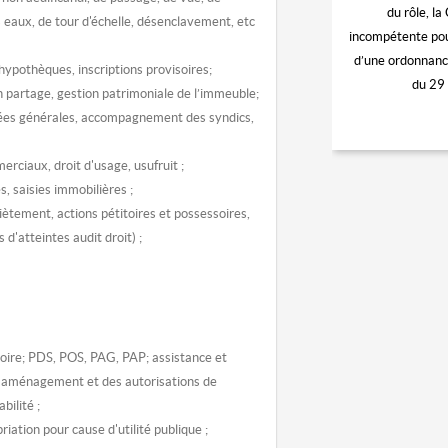
du rôle, la
 eaux, de tour d'échelle, désenclavement, etc
incompétente pour
d’une ordonnance
 hypothèques, inscriptions provisoires;
du 29 
 en partage, gestion patrimoniale de l’immeuble;
lées générales, accompagnement des syndics,
rciaux, droit d'usage, usufruit ;
, saisies immobilières ;
iètement, actions pétitoires et possessoires,
'atteintes audit droit) ;
ire; PDS, POS, PAG, PAP; assistance et
d'aménagement et des autorisations de
bilité ;
iation pour cause d'utilité publique ;