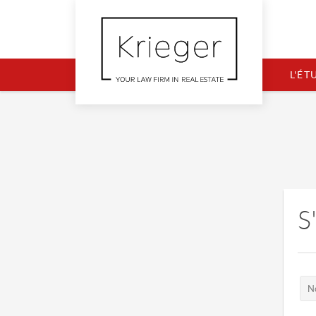
L'ÉT
S